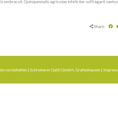
s umbraculi. Quinquennalis agricolae infeliciter suffragarit saeto
Share:
te vorbehalten | Schreinerei Gatti GmbH, Grafenhausen |
Impres