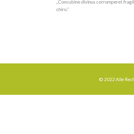
„Concubine divinus corrumperet fragili
chiro.”
© 2022 Alle Rech