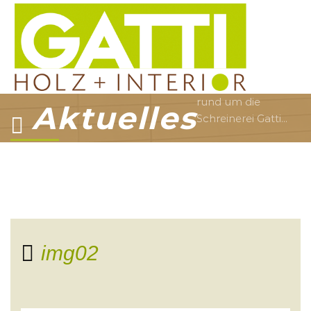
rund um die
Aktuelles
Schreinerei Gatti...
img02